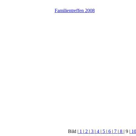
Familientreffen 2008
Bild |
1
|
2
|
3
|
4
|
5
|
6
|
7
|
8
|
9
|
1